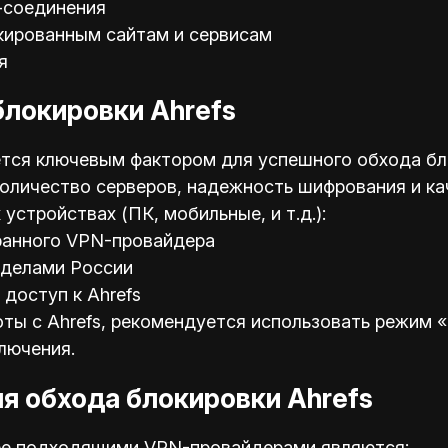
-соединения
кированным сайтам и сервисам
я
блокировки Ahrefs
ся ключевым фактором для успешного обхода бло
 количество серверов, надежность шифрования и к
устройствах (ПК, мобильные, и т.д.):
ранного VPN-провайдера
еделами России
доступ к Ahrefs
ы с Ahrefs, рекомендуется использовать режим «k
лючения.
я обхода блокировки Ahrefs
лее подходящими VPN-провайдерами являются: