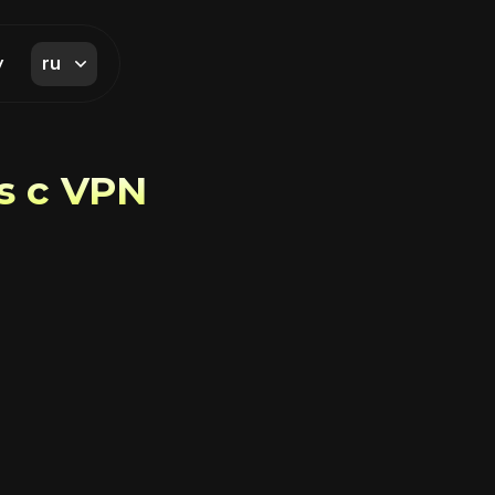
ru
y
s с VPN