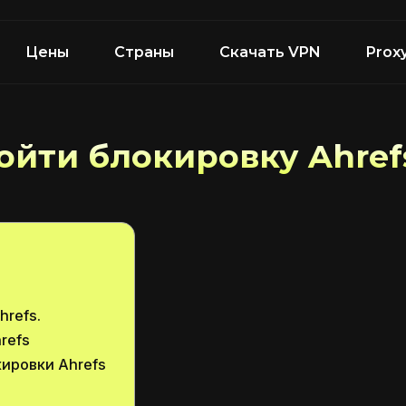
Цены
Страны
Скачать VPN
Prox
ойти блокировку Ahref
hrefs.
refs
ировки Ahrefs