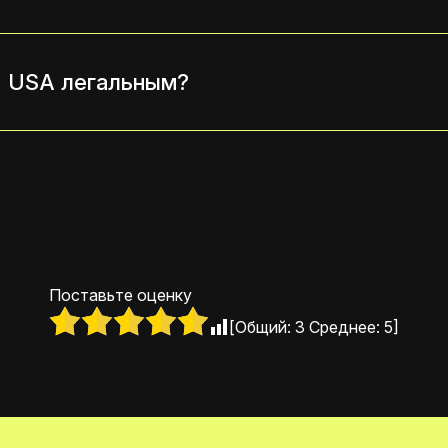
N USA легальным?
Поставьте оценку
[Общий:
3
Среднее:
5
]