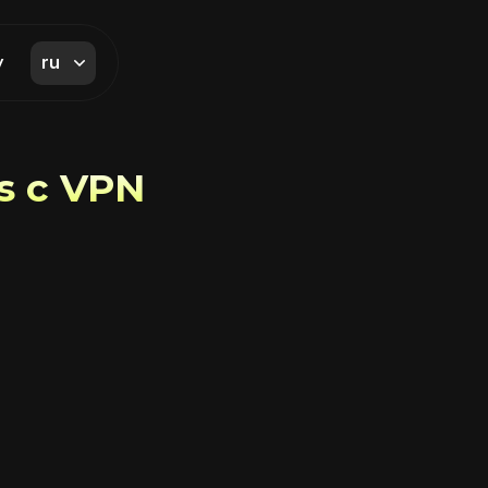
ru
y
s с VPN