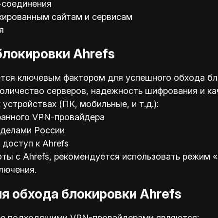
-соединения
кированным сайтам и сервисам
я
блокировки Ahrefs
ся ключевым фактором для успешного обхода бло
 количество серверов, надежность шифрования и к
устройствах (ПК, мобильные, и т.д.):
ранного VPN-провайдера
еделами России
доступ к Ahrefs
ы с Ahrefs, рекомендуется использовать режим «k
лючения.
я обхода блокировки Ahrefs
лее подходящими VPN-провайдерами являются: