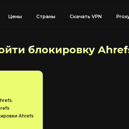
Цены
Страны
Скачать VPN
Prox
ойти блокировку Ahref
hrefs.
refs
ировки Ahrefs