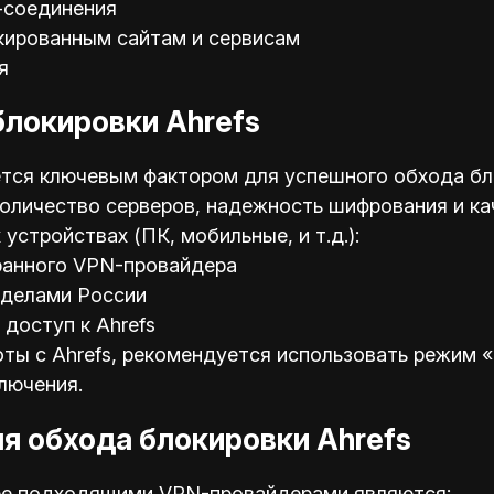
-соединения
кированным сайтам и сервисам
я
блокировки Ahrefs
ся ключевым фактором для успешного обхода бло
 количество серверов, надежность шифрования и к
устройствах (ПК, мобильные, и т.д.):
ранного VPN-провайдера
еделами России
доступ к Ahrefs
ы с Ahrefs, рекомендуется использовать режим «k
лючения.
я обхода блокировки Ahrefs
лее подходящими VPN-провайдерами являются: