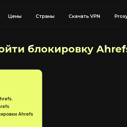
Цены
Страны
Скачать VPN
Prox
ойти блокировку Ahref
hrefs.
refs
ировки Ahrefs