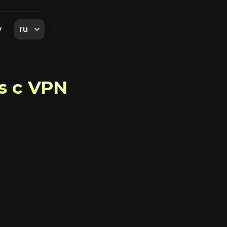
ru
y
s с VPN