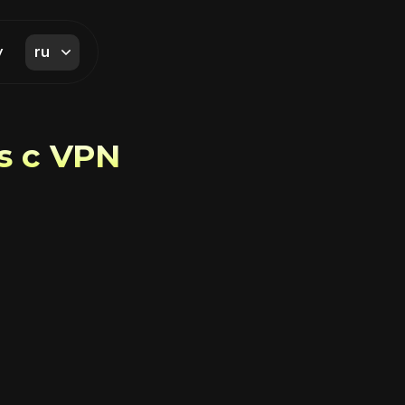
ru
y
s с VPN