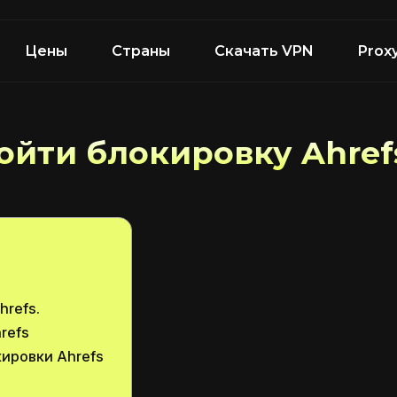
Цены
Страны
Скачать VPN
Prox
ойти блокировку Ahref
hrefs.
refs
ировки Ahrefs