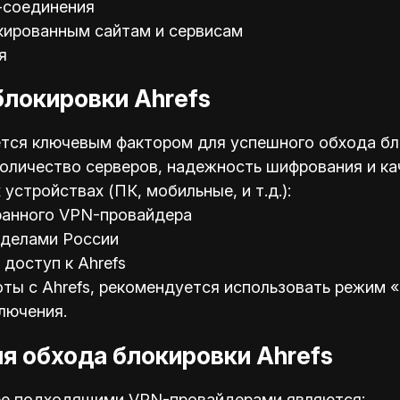
-соединения
кированным сайтам и сервисам
я
блокировки Ahrefs
ся ключевым фактором для успешного обхода бло
 количество серверов, надежность шифрования и к
устройствах (ПК, мобильные, и т.д.):
ранного VPN-провайдера
еделами России
доступ к Ahrefs
ы с Ahrefs, рекомендуется использовать режим «k
лючения.
я обхода блокировки Ahrefs
лее подходящими VPN-провайдерами являются: